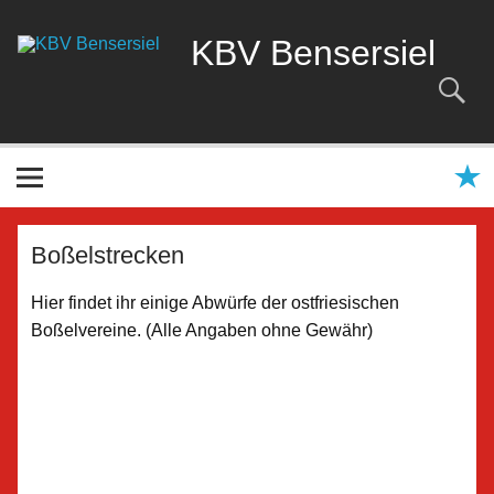
Zum
Inhalt
KBV Bensersiel
springen
Friesensport, Boßeln, Klootschießen, Veranstaltungen in
Bensersiel
Boßelstrecken
Hier findet ihr einige Abwürfe der ostfriesischen
Boßelvereine. (Alle Angaben ohne Gewähr)