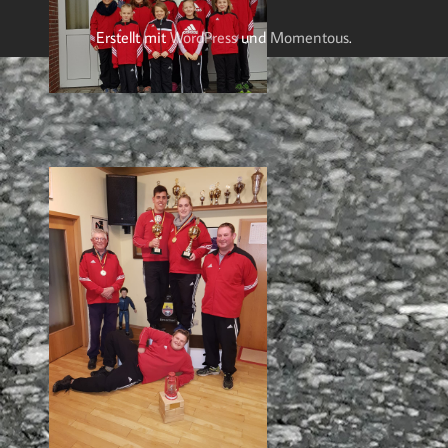
Erstellt mit
WordPress
und
Momentous
.